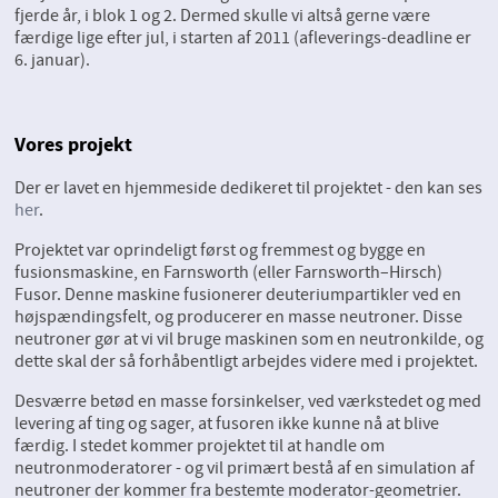
fjerde år, i blok 1 og 2. Dermed skulle vi altså gerne være
færdige lige efter jul, i starten af 2011 (afleverings-deadline er
6. januar).
Vores projekt
Der er lavet en hjemmeside dedikeret til projektet - den kan ses
her
.
Projektet var oprindeligt først og fremmest og bygge en
fusionsmaskine, en Farnsworth (eller Farnsworth–Hirsch)
Fusor. Denne maskine fusionerer deuteriumpartikler ved en
højspændingsfelt, og producerer en masse neutroner. Disse
neutroner gør at vi vil bruge maskinen som en neutronkilde, og
dette skal der så forhåbentligt arbejdes videre med i projektet.
Desværre betød en masse forsinkelser, ved værkstedet og med
levering af ting og sager, at fusoren ikke kunne nå at blive
færdig. I stedet kommer projektet til at handle om
neutronmoderatorer - og vil primært bestå af en simulation af
neutroner der kommer fra bestemte moderator-geometrier.