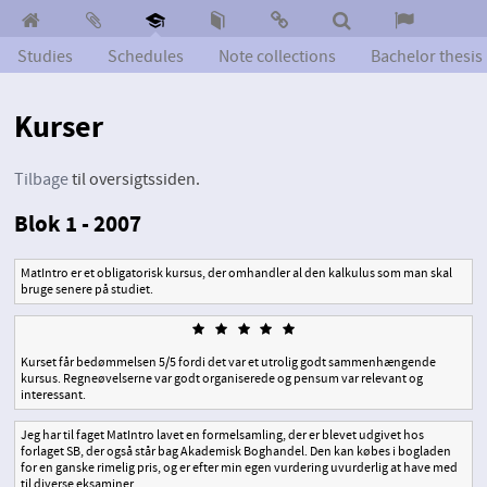
Studies
Schedules
Note collections
Bachelor thesis
Kurser
Tilbage
til oversigtssiden.
Blok 1 - 2007
MatIntro er et obligatorisk kursus, der omhandler al den kalkulus som man skal
bruge senere på studiet.
Kurset får bedømmelsen 5/5 fordi det var et utrolig godt sammenhængende
kursus. Regneøvelserne var godt organiserede og pensum var relevant og
interessant.
Jeg har til faget MatIntro lavet en formelsamling, der er blevet udgivet hos
forlaget SB, der også står bag Akademisk Boghandel. Den kan købes i bogladen
for en ganske rimelig pris, og er efter min egen vurdering uvurderlig at have med
til diverse eksaminer.