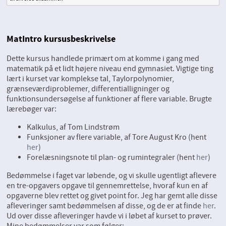
MatIntro kursusbeskrivelse
Dette kursus handlede primært om at komme i gang med
matematik på et lidt højere niveau end gymnasiet. Vigtige ting
lært i kurset var komplekse tal, Taylorpolynomier,
grænseværdiproblemer, differentialligninger og
funktionsundersøgelse af funktioner af flere variable. Brugte
lærebøger var:
Kalkulus, af Tom Lindstrøm
Funksjoner av flere variable, af Tore August Kro (hent
her
)
Forelæsningsnote til plan- og rumintegraler (hent
her
)
Bedømmelse i faget var løbende, og vi skulle ugentligt aflevere
en tre-opgavers opgave til gennemrettelse, hvoraf kun en af
opgaverne blev rettet og givet point for. Jeg har gemt alle disse
afleveringer samt bedømmelsen af disse, og de er at finde
her
.
Ud over disse afleveringer havde vi i løbet af kurset to prøver.