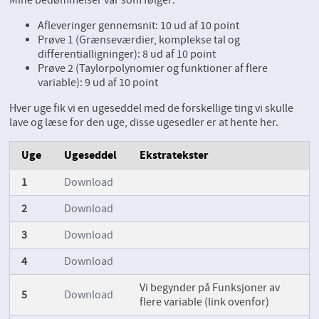
Mine bedømmelser var som følger:
Afleveringer gennemsnit: 10 ud af 10 point
Prøve 1 (Grænseværdier, komplekse tal og
differentialligninger): 8 ud af 10 point
Prøve 2 (Taylorpolynomier og funktioner af flere
variable): 9 ud af 10 point
Hver uge fik vi en ugeseddel med de forskellige ting vi skulle
lave og læse for den uge, disse ugesedler er at hente her.
Uge
Ugeseddel
Ekstratekster
1
Download
2
Download
3
Download
4
Download
Vi begynder på Funksjoner av
5
Download
flere variable (link ovenfor)