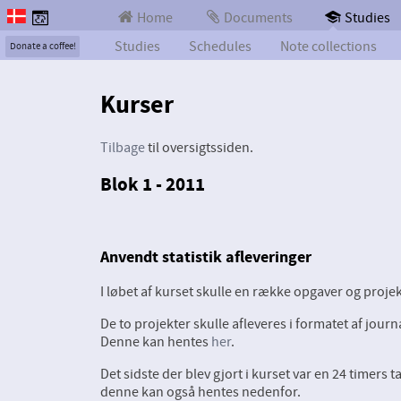
Home
Documents
Studies
Studies
Schedules
Note collections
Donate a coffee!
Kurser
Tilbage
til oversigtssiden.
Blok 1 - 2011
Anvendt statistik afleveringer
I løbet af kurset skulle en række opgaver og proje
De to projekter skulle afleveres i formatet af journ
Denne kan hentes
her
.
Det sidste der blev gjort i kurset var en 24 timer
denne kan også hentes nedenfor.