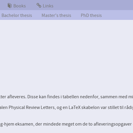
Books
Links
Bachelor thesis
Master's thesis
PhD thesis
kter afleveres. Disse kan findes i tabellen nedenfor, sammen med m
alen Physical Review Letters, og en LaTeX skabelon var stillet til rå
s tag-hjem eksamen, der mindede meget om de to afleveringsopgaver d